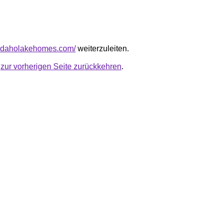
thidaholakehomes.com/
weiterzuleiten.
u
zur vorherigen Seite zurückkehren
.